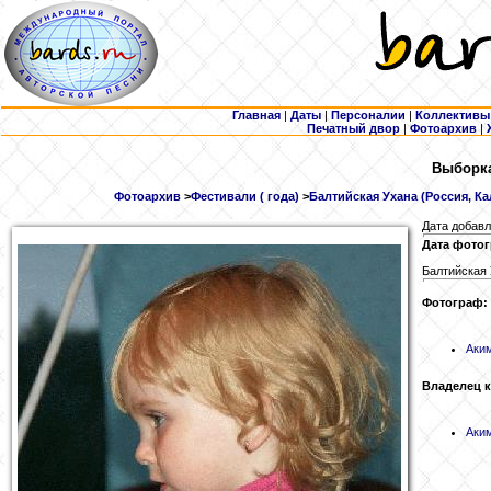
Главная
|
Даты
|
Персоналии
|
Коллективы
Печатный двор
|
Фотоархив
|
Выборка
Фотоархив
>
Фестивали ( года)
>
Балтийская Ухана (Россия, Ка
Дата добавл
Дата фотог
Балтийская
Фотограф:
Аки
Владелец 
Аки