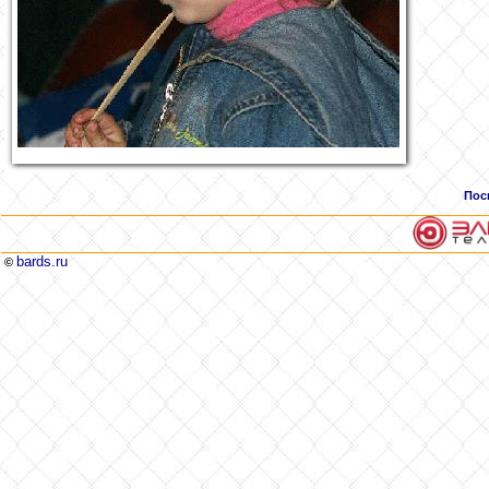
Пос
bards.ru
©