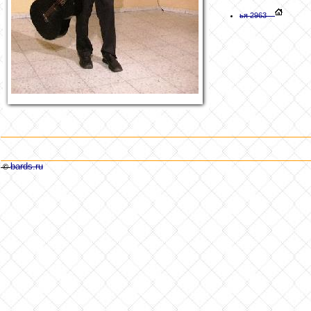
ья 2963
bards.ru
©