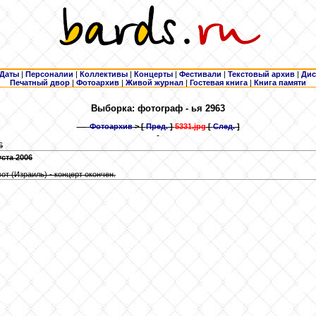
Даты
|
Персоналии
|
Коллективы
|
Концерты
|
Фестивали
|
Текстовый архив
|
Дис
Печатный двор
|
Фотоархив
|
Живой журнал
|
Гостевая книга
|
Книга памяти
Выборка: фотограф - ья 2963
Фотоархив
> [
Пред.
]
5331.jpg
[
След.
]
6
ста 2006
от (Израиль) - концерт окончен.