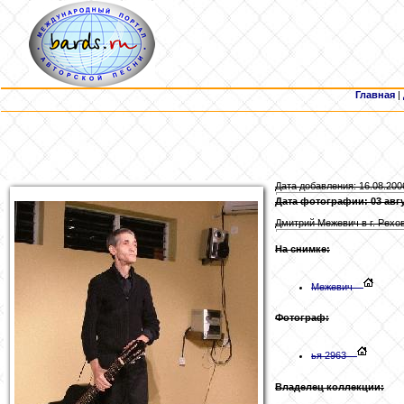
Главная
|
Дата добавления: 16.08.200
Дата фотографии: 03 авгу
Дмитрий Межевич в г. Рехов
На снимке:
Межевич
Фотограф:
ья 2963
Владелец коллекции: