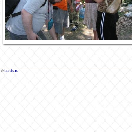
bards.ru
©