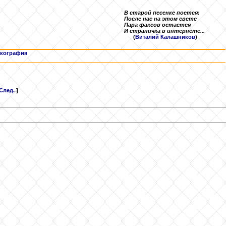
В старой песенке поется:
После нас на этом свете
Пара факсов остается
И страничка в интернете...
(
Виталий Калашников
)
кография
След.
]