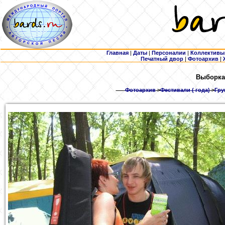
Главная
|
Даты
|
Персоналии
|
Коллективы
Печатный двор
|
Фотоархив
|
Выборка
Фотоархив
>
Фестивали ( года)
>
Гру