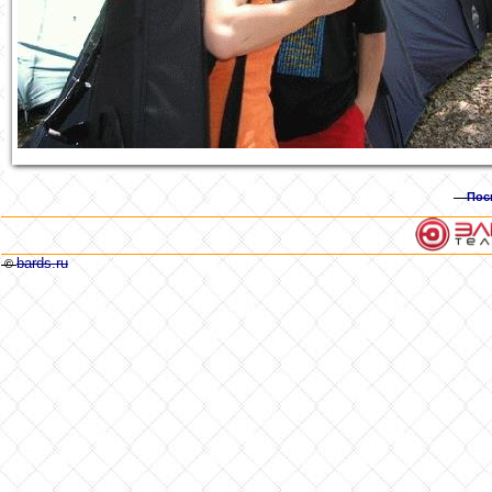
Пос
bards.ru
©