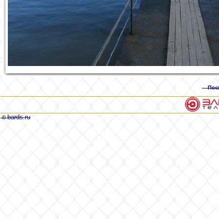
Пос
bards.ru
©