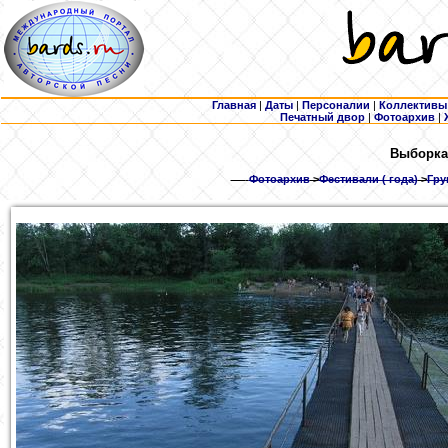
Главная
|
Даты
|
Персоналии
|
Коллективы
Печатный двор
|
Фотоархив
|
Выборка
Фотоархив
>
Фестивали ( года)
>
Гру