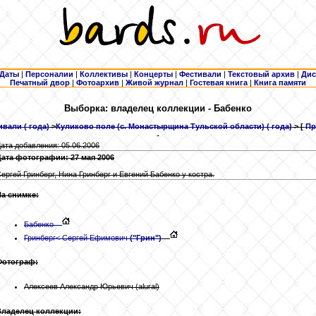
Даты
|
Персоналии
|
Коллективы
|
Концерты
|
Фестивали
|
Текстовый архив
|
Дис
Печатный двор
|
Фотоархив
|
Живой журнал
|
Гостевая книга
|
Книга памяти
Выборка: владелец коллекции - Бабенко
вали ( года)
>
Куликово поле (с. Монастырщина Тульской области) ( года)
> [
Пр
ата добавления: 05.06.2006
ата фотографии: 27 мая 2006
ергей Гринберг, Нина Гринберг и Евгений Бабенко у костра.
На снимке:
Бабенко
Гринберг
< Сергей Ефимович
("Грин")
Фотограф:
Алексеев Александр Юрьевич (alural)
Владелец коллекции: