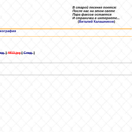
В старой песенке поется:
После нас на этом свете
Пара факсов остается
И страничка в интернете...
(
Виталий Калашников
)
кография
ед.
]
4813.jpg
[
След.
]