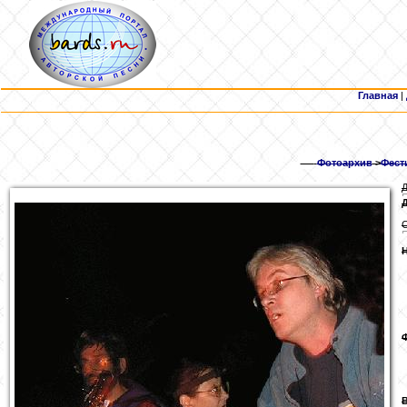
Главная
|
Фотоархив
>
Фести
Д
Д
С