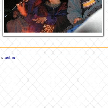
bards.ru
©