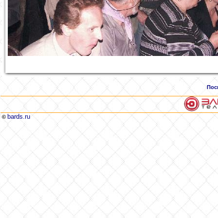
Пос
bards.ru
©