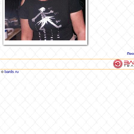
Пос
bards.ru
©