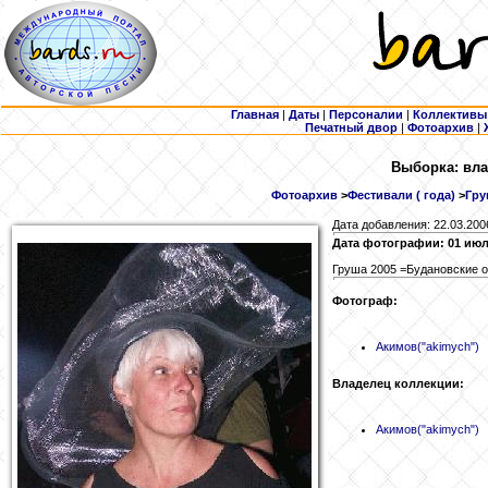
Главная
|
Даты
|
Персоналии
|
Коллективы
Печатный двор
|
Фотоархив
|
Выборка: вла
Фотоархив
>
Фестивали ( года)
>
Гру
Дата добавления: 22.03.200
Дата фотографии: 01 июл
Груша 2005 =Будановские о
Фотограф:
Акимов
("akimych")
Владелец коллекции:
Акимов
("akimych")