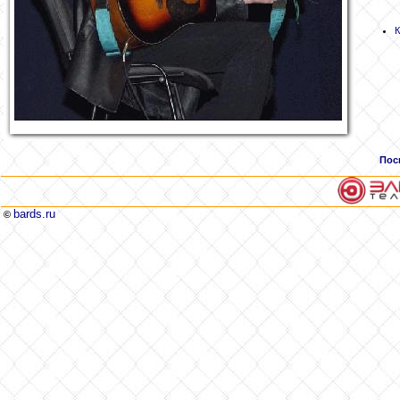
Пос
bards.ru
©