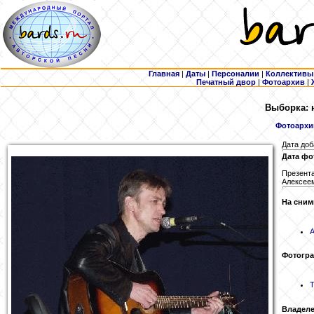
Главная
|
Даты
|
Персоналии
|
Коллективы
Печатный двор
|
Фотоархив
|
Выборка: 
Фотоархи
Дата доб
Дата фо
Презент
Алексее
На сним
Фотогр
Т
Владеле