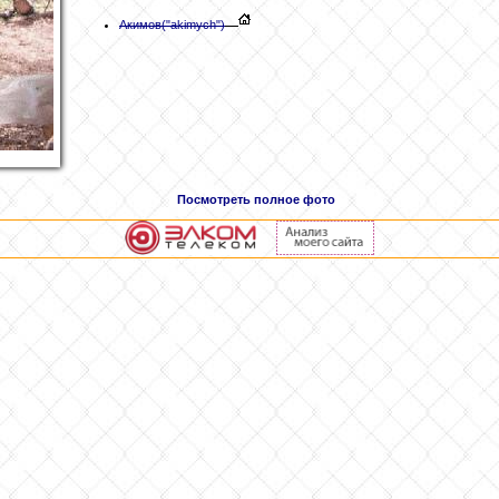
Акимов
("akimych")
Посмотреть полное фото