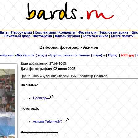
Даты
|
Персоналии
|
Коллективы
|
Концерты
|
Фестивали
|
Текстовый архив
|
Дис
Печатный двор
|
Фотоархив
|
Живой журнал
|
Гостевая книга
|
Книга памяти
Выборка: фотограф - Акимов
тоархив
>
Фестивали ( года)
>
Грушинский фестиваль ( года)
> [
Пред.
]
4385.jpg
[
Дата добавления: 27.09.2005
Дата фотографии: 02 июля 2005
Груша 2005 =Будановские опушки= Владимир Новиков
На снимке:
Новиков
Фотограф:
Акимов
("akimych")
Владелец коллекции: