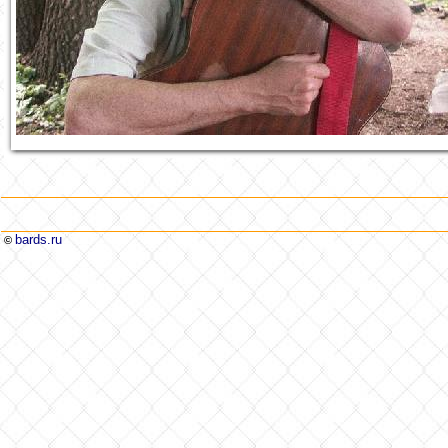
bards.ru
©