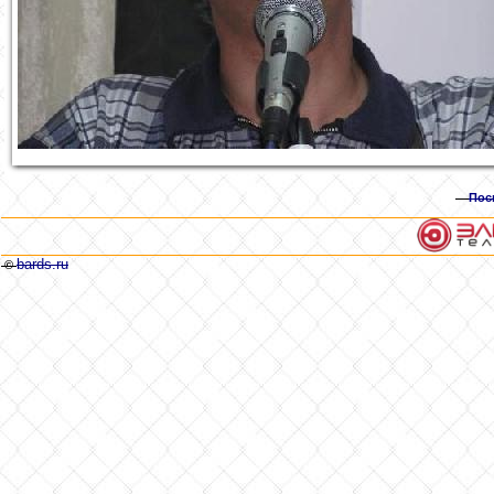
Пос
bards.ru
©