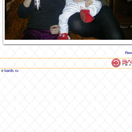
Пос
bards.ru
©