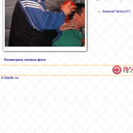
Акимов
("akimych")
Посмотреть полное фото
bards.ru
©