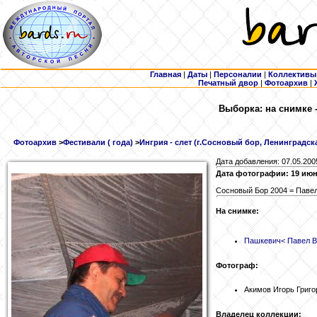
Главная
|
Даты
|
Персоналии
|
Коллективы
Печатный двор
|
Фотоархив
|
Выборка: на снимке 
Фотоархив
>
Фестивали ( года)
>
Ингрия - слет (г.Сосновый бор, Ленинградска
Дата добавления: 07.05.200
Дата фотографии: 19 июн
Сосновый Бор 2004 = Паве
На снимке:
Пашкевич
< Павел 
Фотограф:
Акимов Игорь Григо
Владелец коллекции: