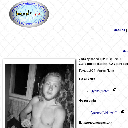
Главная
|
Фо
Дата добавления: 16.09.2004
Дата фотографии: 02 июля 199
Груша1994- Антон Пулит
На снимке:
Пулит
("Том")
Фотограф:
Акимов
("akimych")
Владелец коллекции: