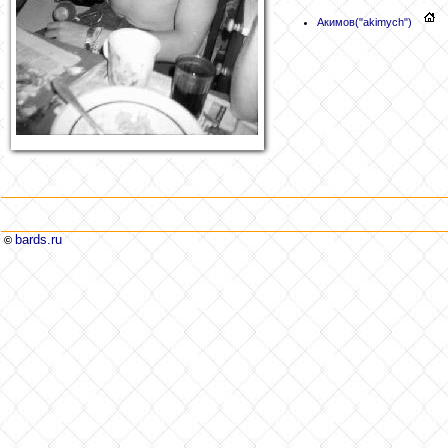
Акимов
("akimych")
bards.ru
©