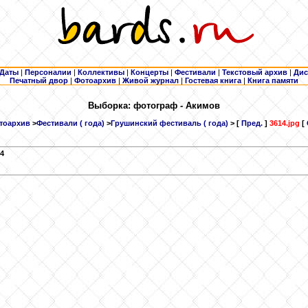
Даты
|
Персоналии
|
Коллективы
|
Концерты
|
Фестивали
|
Текстовый архив
|
Дис
Печатный двор
|
Фотоархив
|
Живой журнал
|
Гостевая книга
|
Книга памяти
Выборка: фотограф - Акимов
тоархив
>
Фестивали ( года)
>
Грушинский фестиваль ( года)
> [
Пред.
]
3614.jpg
[
4