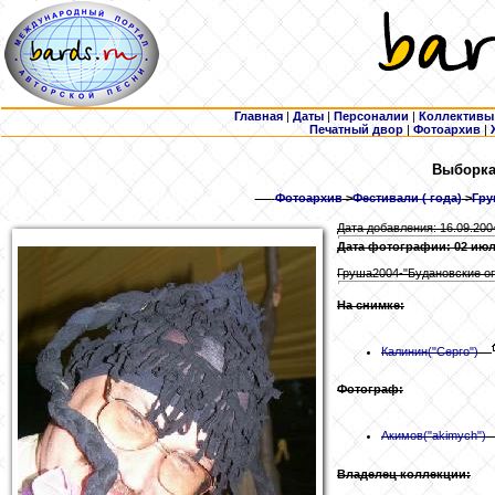
Главная
|
Даты
|
Персоналии
|
Коллективы
Печатный двор
|
Фотоархив
|
Выборка:
Фотоархив
>
Фестивали ( года)
>
Гру
Дата добавления: 16.09.200
Дата фотографии: 02 июл
Груша2004-"Будановские оп
На снимке:
Калинин
("Серго")
Фотограф:
Акимов
("akimych")
Владелец коллекции: