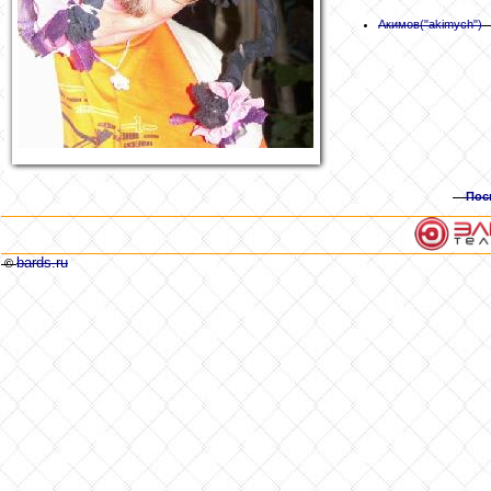
Акимов
("akimych")
Пос
bards.ru
©