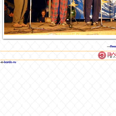
Пос
bards.ru
©