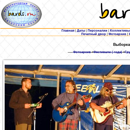
Главная
|
Даты
|
Персоналии
|
Коллективы
Печатный двор
|
Фотоархив
|
Выборка
Фотоархив
>
Фестивали ( года)
>
Гру