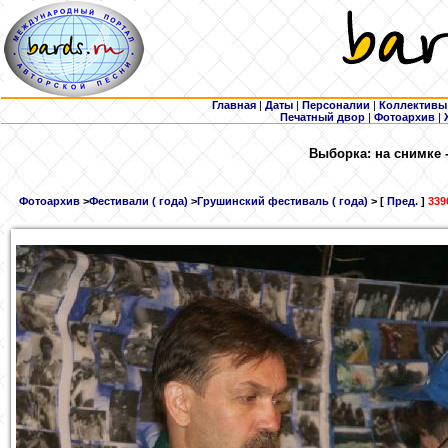
Главная
|
Даты
|
Персоналии
|
Коллективы
Печатный двор
|
Фотоархив
|
Выборка: на снимке 
Фотоархив
>
Фестивали ( года)
>
Грушинский фестиваль ( года)
> [
Пред.
]
339