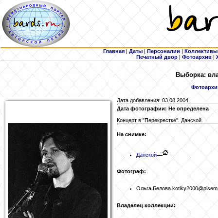
Главная
|
Даты
|
Персоналии
|
Коллективы
Печатный двор
|
Фотоархив
|
Выборка: вла
Фотоархи
Дата добавления: 03.08.2004
Дата фотографии: Не определена
Концерт в "Перекрестке". Данской.
На снимке:
Данской
Фотограф:
Ольга Белова kotiky2000@pisem
Владелец коллекции: