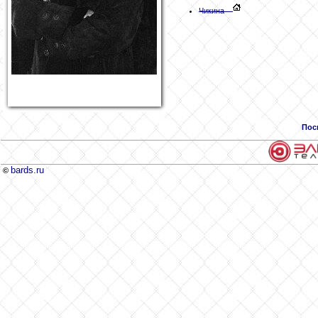
Чикина
Пос
bards.ru
©