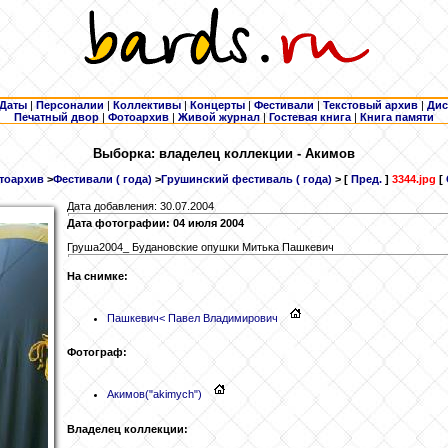
Даты
|
Персоналии
|
Коллективы
|
Концерты
|
Фестивали
|
Текстовый архив
|
Дис
Печатный двор
|
Фотоархив
|
Живой журнал
|
Гостевая книга
|
Книга памяти
Выборка: владелец коллекции - Акимов
тоархив
>
Фестивали ( года)
>
Грушинский фестиваль ( года)
> [
Пред.
]
3344.jpg
[
Дата добавления: 30.07.2004
Дата фотографии: 04 июля 2004
Груша2004_ Будановские опушки Митька Пашкевич
На снимке:
Пашкевич
< Павел Владимирович
Фотограф:
Акимов
("akimych")
Владелец коллекции: