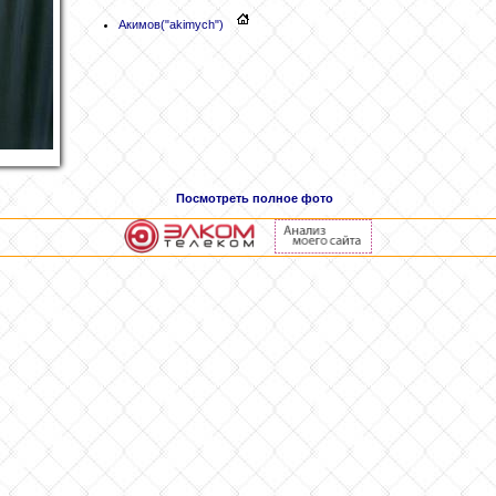
Акимов
("akimych")
Посмотреть полное фото