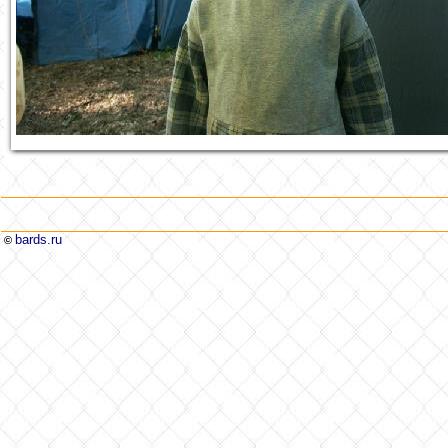
bards.ru
©