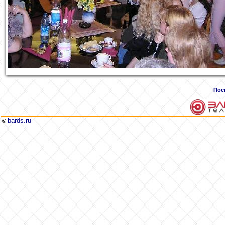
Пос
bards.ru
©