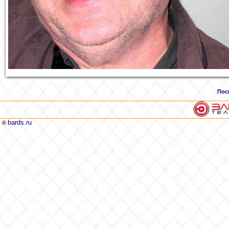
Пос
bards.ru
©