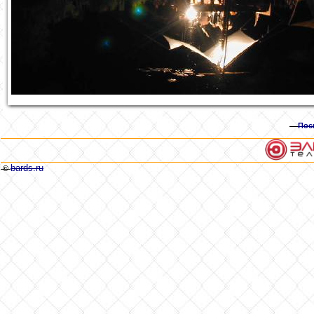
Пос
bards.ru
©