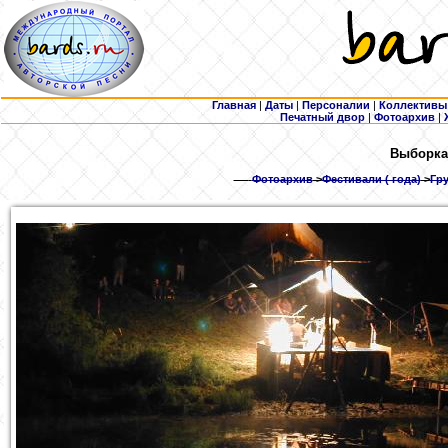
Главная
|
Даты
|
Персоналии
|
Коллективы
Печатный двор
|
Фотоархив
|
Выборка
Фотоархив
>
Фестивали ( года)
>
Гру