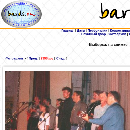
Главная
|
Даты
|
Персоналии
|
Коллективы
Печатный двор
|
Фотоархив
|
Выборка: на снимке 
Фотоархив
> [
Пред.
]
2398.jpg
[
След.
]