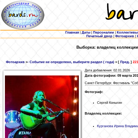
Главная
|
Даты
|
Персоналии
|
Коллективы
Печатный двор
|
Фотоархив
|
Выборка: владелец коллекции 
Фотоархив
>
- Событие не определено, выберите раздел ( года)
> [
Пред.
]
221
Дата добавления: 02.01.2026
Дата фотографии: 09 марта 20
Санкт-Петербург. Фестиваль "Со
Фотограф:
Сергей Коныгин
Владелец коллекции:
Курганова
Ирина Владим