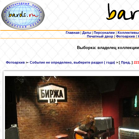
Главная
|
Даты
|
Персоналии
|
Коллективы
Печатный двор
|
Фотоархив
|
Выборка: владелец коллекции 
Фотоархив
>
- Событие не определено, выберите раздел ( года)
> [
Пред.
]
221