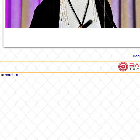
Пос
bards.ru
©