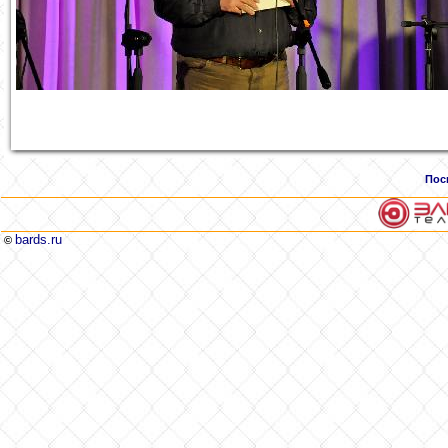
Пос
bards.ru
©