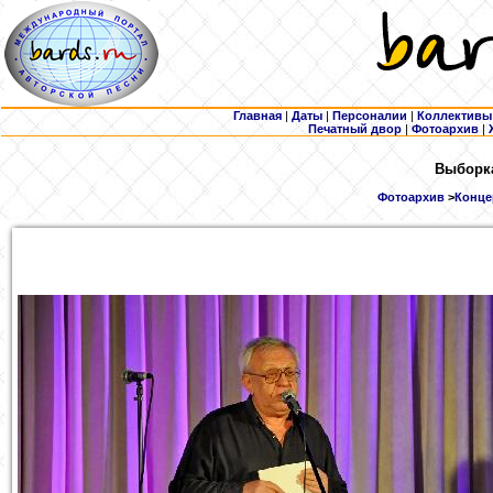
Главная
|
Даты
|
Персоналии
|
Коллективы
Печатный двор
|
Фотоархив
|
Выборка
Фотоархив
>
Концер