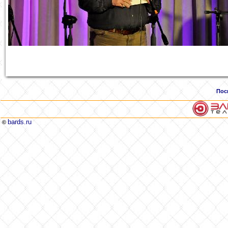
Пос
bards.ru
©