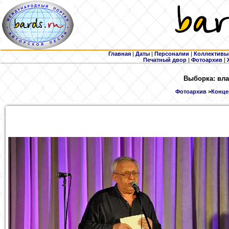
Главная
|
Даты
|
Персоналии
|
Коллективы
Печатный двор
|
Фотоархив
|
Выборка: вла
Фотоархив
>
Концер