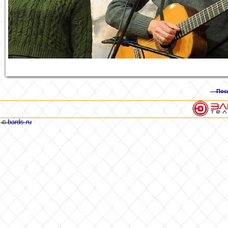
Пос
bards.ru
©