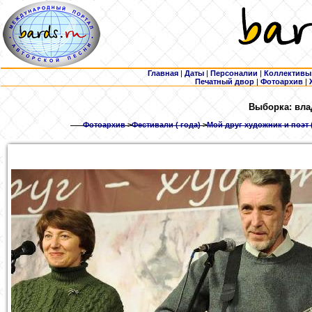
Главная
|
Даты
|
Персоналии
|
Коллективы
Печатный двор
|
Фотоархив
|
Выборка: вла
Фотоархив
>
Фестивали ( года)
>
Мой друг художник и поэт 