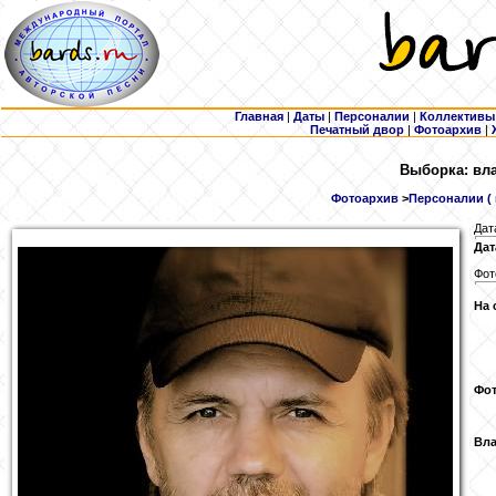
Главная
|
Даты
|
Персоналии
|
Коллективы
Печатный двор
|
Фотоархив
|
Выборка: вла
Фотоархив
>
Персоналии ( 
Дат
Дат
Фот
На 
Фот
Вла