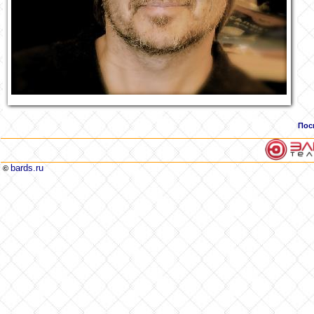
Пос
bards.ru
©