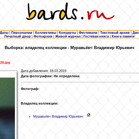
Даты
|
Персоналии
|
Коллективы
|
Концерты
|
Фестивали
|
Текстовый архив
|
Дис
Печатный двор
|
Фотоархив
|
Живой журнал
|
Гостевая книга
|
Книга памяти
Выборка: владелец коллекции - Муравьёв
< Владимир Юрьевич
26.jpg
Дата добавления: 18.03.2019
Дата фотографии: Не определена
Фотограф:
Владелец коллекции:
Муравьёв
< Владимир Юрьевич