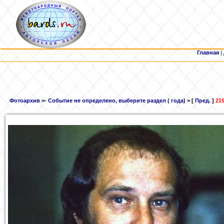
Главная
|
Фотоархив
>
- Событие не определено, выберите раздел ( года)
> [
Пред.
]
215