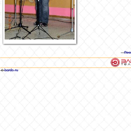
Пос
bards.ru
©