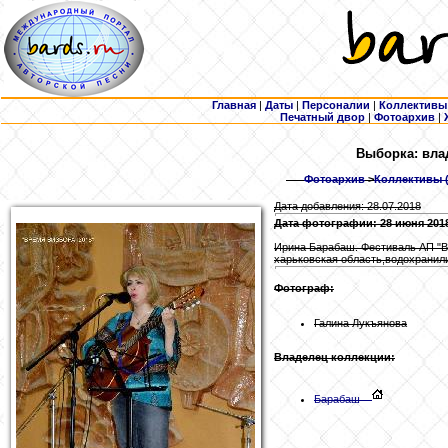
Главная
|
Даты
|
Персоналии
|
Коллективы
Печатный двор
|
Фотоархив
|
Выборка: вла
Фотоархив
>
Коллективы (
Дата добавления: 28.07.2018
Дата фотографии: 28 июня 201
Ирина Барабаш. Фестиваль АП "В
харьковская область,водохранили
Фотограф:
Галина Лукъянова
Владелец коллекции:
Барабаш