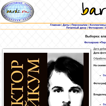
Главная
|
Даты
|
Персоналии
|
Коллективы
Печатный двор
|
Фотоархив
|
Выборка: вла
Фотоархив
>
Пер
Дата доба
Дата фот
Обработка
На снимк
Ва
Фотогра
Владелец
Ва