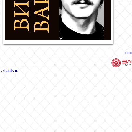
Пос
bards.ru
©