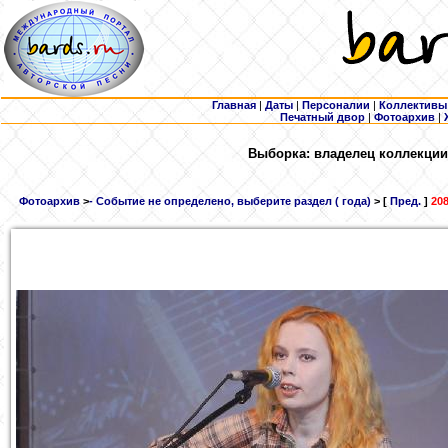
Главная
|
Даты
|
Персоналии
|
Коллективы
Печатный двор
|
Фотоархив
|
Выборка: владелец коллекции 
Фотоархив
>
- Событие не определено, выберите раздел ( года)
> [
Пред.
]
208