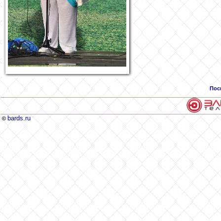
Пос
bards.ru
©