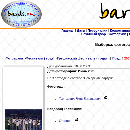
Главная
|
Даты
|
Персоналии
|
Коллективы
Печатный двор
|
Фотоархив
|
Выборка: фотогра
Фотоархив
>
Фестивали ( года)
>
Грушинский фестиваль ( года)
> [
Пред.
]
206
Дата добавления: 18.08.2003
Дата фотографии: Июль 2001
На 3 эстраде в составе "Самарских бардов"
Фотограф:
Тахтаров
< Яков Евгеньевич
Владелец коллекции:
Старцев