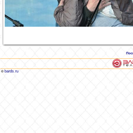
Пос
bards.ru
©