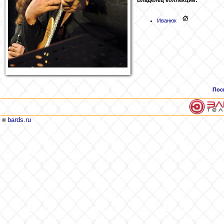
Иванюк
Пос
bards.ru
©