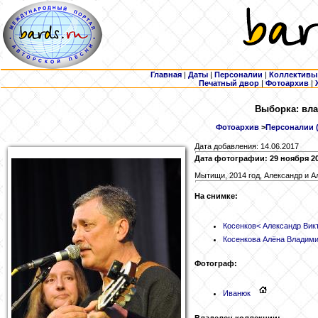
Главная
|
Даты
|
Персоналии
|
Коллективы
Печатный двор
|
Фотоархив
|
Выборка: вла
Фотоархив
>
Персоналии (
Дата добавления: 14.06.2017
Дата фотографии: 29 ноября 2
Мытищи, 2014 год, Александр и А
На снимке:
Косенков
< Александр Вик
Косенкова
Алёна Владими
Фотограф:
Иванюк
Владелец коллекции: