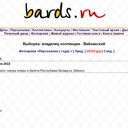
Даты
|
Персоналии
|
Коллективы
|
Концерты
|
Фестивали
|
Текстовый архив
|
Дис
Печатный двор
|
Фотоархив
|
Живой журнал
|
Гостевая книга
|
Книга памяти
Выборка: владелец коллекции - Вайханский
Фотоархив
>
Персоналии ( года)
> [
Пред.
]
20310.jpg
[
След.
]
16
я 2015
ого театра оперы и балета Республики Беларусь (Минск)
ин