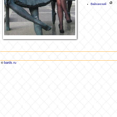
Вайханский
bards.ru
©