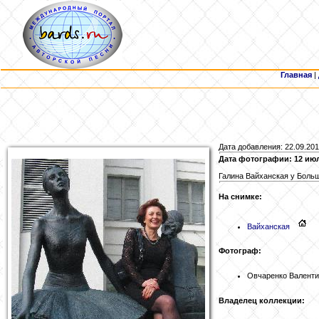
Главная
|
Дата добавления: 22.09.20
Дата фотографии: 12 июл
Галина Вайханская у Больш
На снимке:
Вайханская
Фотограф:
Овчаренко Валент
Владелец коллекции: