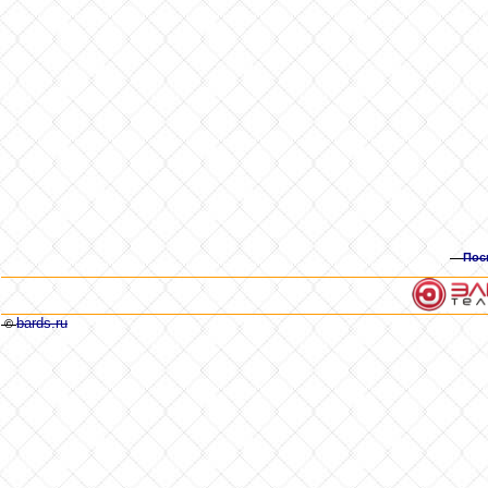
Пос
bards.ru
©