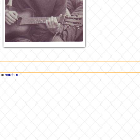
bards.ru
©