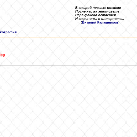
В старой песенке поется:
После нас на этом свете
Пара факсов остается
И страничка в интернете...
(
Виталий Калашников
)
кография
jpg