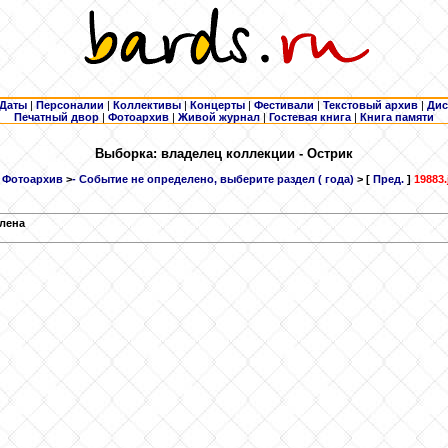
Даты
|
Персоналии
|
Коллективы
|
Концерты
|
Фестивали
|
Текстовый архив
|
Дис
Печатный двор
|
Фотоархив
|
Живой журнал
|
Гостевая книга
|
Книга памяти
Выборка: владелец коллекции - Острик
Фотоархив
>
- Событие не определено, выберите раздел ( года)
> [
Пред.
]
19883.
лена