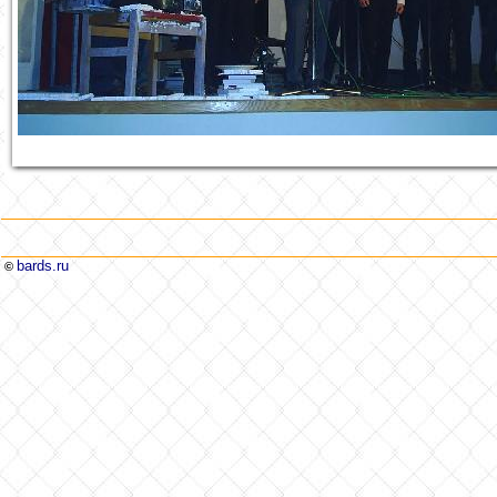
bards.ru
©