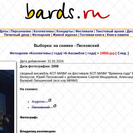
Даты
|
Персоналии
|
Коллективы
|
Концерты
|
Фестивали
|
Текстовый архив
|
Дис
Печатный двор
|
Фотоархив
|
Живой журнал
|
Гостевая книга
|
Книга памяти
Выборка: на снимке - Песковский
Фотоархив
>
Коллективы ( года)
>
5-Ансамбли ( года)
>
19856.jpg
[
След.
]
Дата добавления: 31.01.2016
Дата фотографии: 2008
сводный ансамбль КСП МИФИ на фестивале КСП МИФИ "Времена года" Ва
Белоусов, Юрий Песковский с добавлением Сергей Мещеряков, Александр
Валерий Лапшинский (все хор МИФИ)
На снимке:
Андреев
Песковский
Фотограф:
Владелец коллекции: