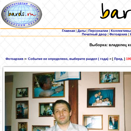
Главная
|
Даты
|
Персоналии
|
Коллективы
Печатный двор
|
Фотоархив
|
Выборка: владелец к
Фотоархив
>
- Событие не определено, выберите раздел ( года)
> [
Пред.
]
195