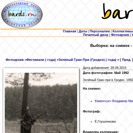
Главная
|
Даты
|
Персоналии
|
Коллективы
Печатный двор
|
Фотоархив
|
Выборка: на снимке -
Фотоархив
>
Фестивали ( года)
>
Зелёный Гран-При (Гродно) ( года)
> [
Пред.
Дата добавления: 28.08.2015
Дата фотографии: Май 1992
Зелёный Гран-при в Гродно. 199
На снимке:
Евменчук
< Владимир Ма
Фотограф:
Е.Глушенкова
Владелец коллекции: