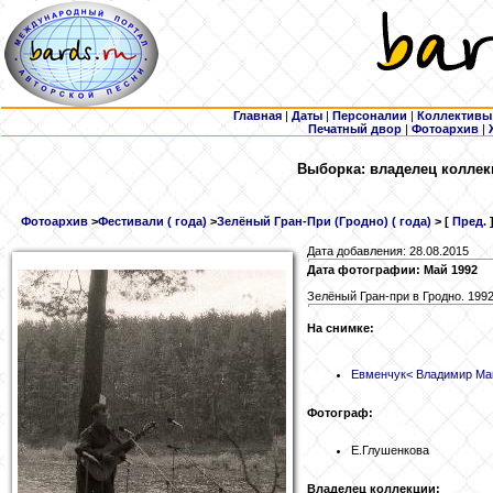
Главная
|
Даты
|
Персоналии
|
Коллективы
Печатный двор
|
Фотоархив
|
Выборка: владелец коллек
Фотоархив
>
Фестивали ( года)
>
Зелёный Гран-При (Гродно) ( года)
> [
Пред.
Дата добавления: 28.08.2015
Дата фотографии: Май 1992
Зелёный Гран-при в Гродно. 199
На снимке:
Евменчук
< Владимир Ма
Фотограф:
Е.Глушенкова
Владелец коллекции: