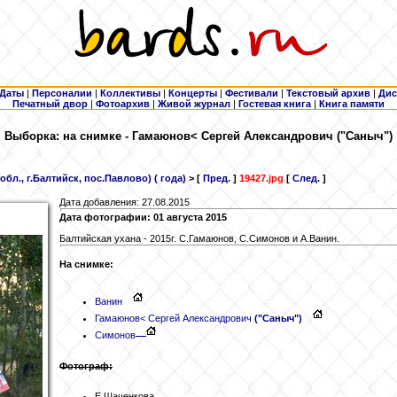
Даты
|
Персоналии
|
Коллективы
|
Концерты
|
Фестивали
|
Текстовый архив
|
Дис
Печатный двор
|
Фотоархив
|
Живой журнал
|
Гостевая книга
|
Книга памяти
Выборка: на снимке - Гамаюнов
< Сергей Александрович ("Саныч")
бл., г.Балтийск, пос.Павлово) ( года)
> [
Пред.
]
19427.jpg
[
След.
]
Дата добавления: 27.08.2015
Дата фотографии: 01 августа 2015
Балтийская ухана - 2015г. С.Гамаюнов, С.Симонов и А.Ванин.
На снимке:
Ванин
Гамаюнов
< Сергей Александрович
("Саныч")
Симонов
Фотограф:
Е.Шаченкова