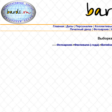
Главная
|
Даты
|
Персоналии
|
Коллективы
Печатный двор
|
Фотоархив
|
Выборка:
Фотоархив
>
Фестивали ( года)
>
Витебск