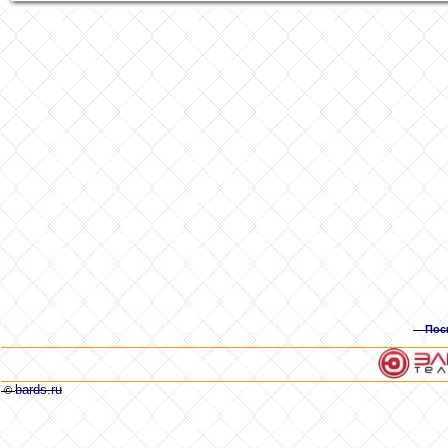
Пос
bards.ru
©