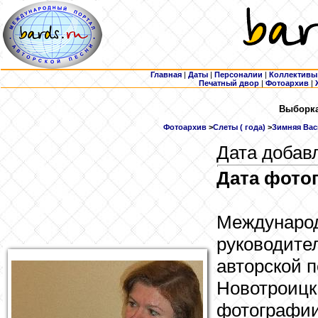
Главная
|
Даты
|
Персоналии
|
Коллективы
Печатный двор
|
Фотоархив
|
Выборка
Фотоархив
>
Слеты ( года)
>
Зимняя Вас
Дата добавл
Дата фотог
Международ
руководите
авторской п
Новотроицк,
фотографии: