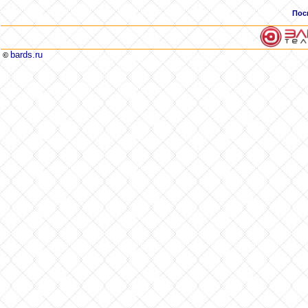
Пос
bards.ru
©