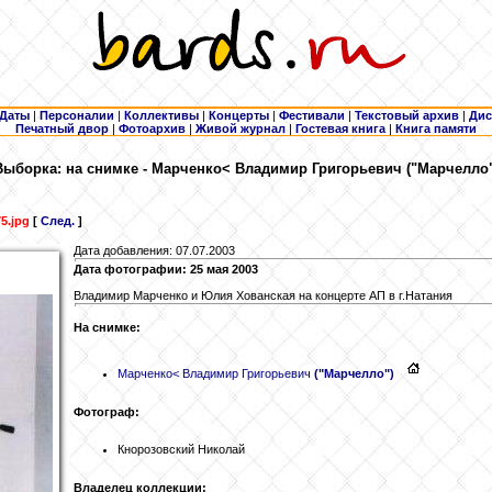
Даты
|
Персоналии
|
Коллективы
|
Концерты
|
Фестивали
|
Текстовый архив
|
Дис
Печатный двор
|
Фотоархив
|
Живой журнал
|
Гостевая книга
|
Книга памяти
Выборка: на снимке - Марченко
< Владимир Григорьевич ("Марчелло"
5.jpg
[
След.
]
Дата добавления: 07.07.2003
Дата фотографии: 25 мая 2003
Владимир Марченко и Юлия Хованская на концерте АП в г.Натания
На снимке:
Марченко
< Владимир Григорьевич
("Марчелло")
Фотограф:
Кнорозовский Николай
Владелец коллекции: