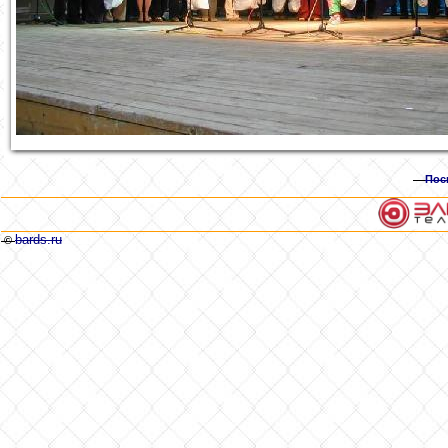
Пос
bards.ru
©