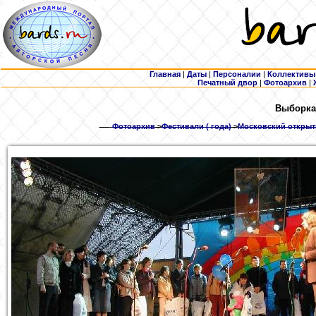
Главная
|
Даты
|
Персоналии
|
Коллективы
Печатный двор
|
Фотоархив
|
Выборка
Фотоархив
>
Фестивали ( года)
>
Московский открыты